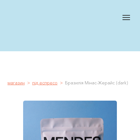
магазин
під еспресо
Бразилія Мінас-Жерайс (dark)