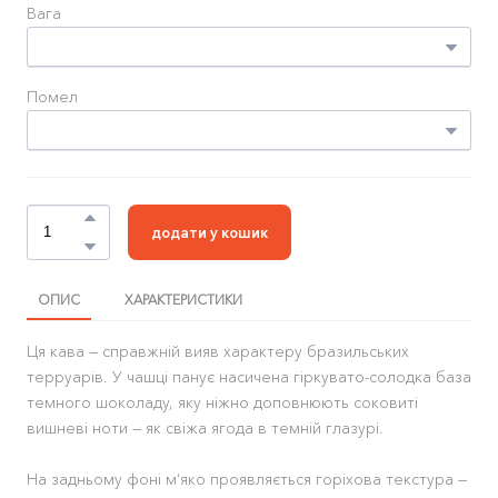
Вага
Помел
додати у кошик
ОПИС
ХАРАКТЕРИСТИКИ
Ця кава — справжній вияв характеру бразильських
терруарів. У чашці панує насичена гіркувато-солодка база
темного шоколаду, яку ніжно доповнюють соковиті
вишневі ноти — як свіжа ягода в темній глазурі.
На задньому фоні м’яко проявляється горіхова текстура —