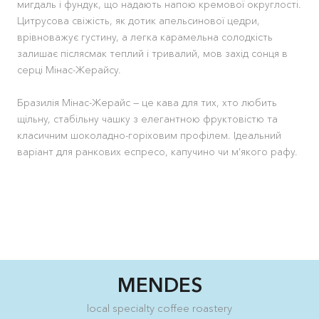
мигдаль і фундук, що надають напою кремової округлості.
Цитрусова свіжість, як дотик апельсинової цедри,
врівноважує густину, а легка карамельна солодкість
залишає післясмак теплий і тривалий, мов захід сонця в
серці Мінас-Жерайсу.
Бразилія Мінас-Жерайс — це кава для тих, хто любить
щільну, стабільну чашку з елегантною фруктовістю та
класичним шоколадно-горіховим профілем. Ідеальний
варіант для ранкових еспресо, капучино чи м’якого рафу.
MENDES
local specialty coffee roastery