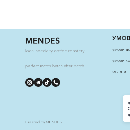
УМОВ
MENDES
умови д
local specialty coffee roastery
умови к
perfect match batch after batch
оплата
д
О
д
Created by MENDES