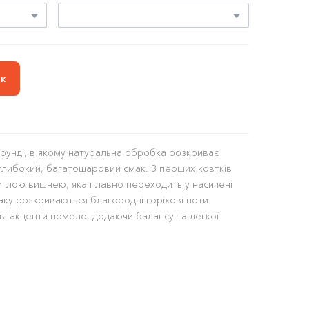
ик
урунді, в якому натуральна обробка розкриває
глибокий, багатошаровий смак. З перших ковтків
иглою вишнею, яка плавно переходить у насичені
маку розкриваються благородні горіхові ноти
ві акценти помело, додаючи балансу та легкої