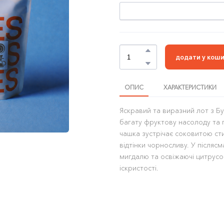
додати у кош
ОПИС
ХАРАКТЕРИСТИКИ
Яскравий та виразний лот з Б
багату фруктову насолоду та 
чашка зустрічає соковитою ст
відтінки чорносливу. У післяс
мигдалю та освіжаючі цитрусо
іскристості.