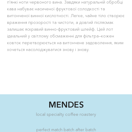
п'янкі ноти червоного вина. Завдяки натуральній обробці
кава набуває насиченої фруктової солодкості та
витонченої винної кислотності. Легке, чайне тіло створює
враження прозорості та чистоти, а довгий післясмак
залишає яскравий винно-фруктовий шлейф. Цей лот
ідеальний у світлому обсмаженні для фільтра—кожен
ковток перетворюється на витончене задоволення, яким
хочеться насолоджуватися знову і знову.
MENDES
local specialty coffee roastery
perfect match batch after batch