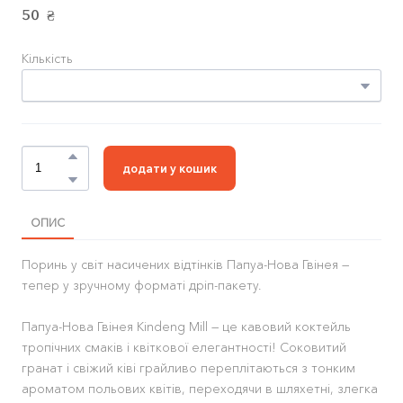
50  ₴
Кількість
додати у кошик
ОПИС
Поринь у світ насичених відтінків Папуа-Нова Гвінея —
тепер у зручному форматі дріп-пакету.
Папуа-Нова Гвінея Kindeng Mill — це кавовий коктейль
тропічних смаків і квіткової елегантності! Соковитий
гранат і свіжий ківі грайливо переплітаються з тонким
ароматом польових квітів, переходячи в шляхетні, злегка