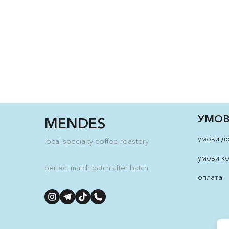
УМОВ
MENDES
умови д
local specialty coffee roastery
умови к
perfect match batch after batch
оплата