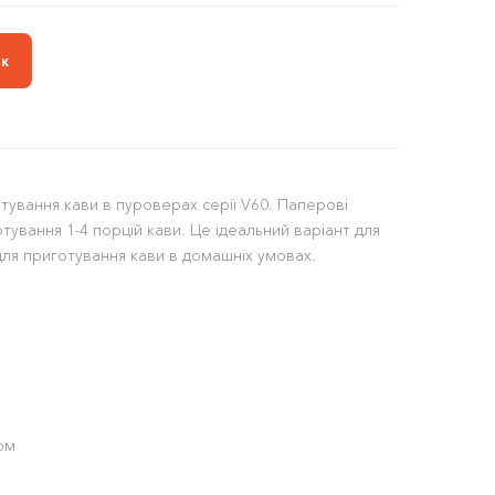
ик
тування кави в пуроверах серії V60. Паперові
отування 1-4 порцій кави. Це ідеальний варіант для
для приготування кави в домашніх умовах.
ом