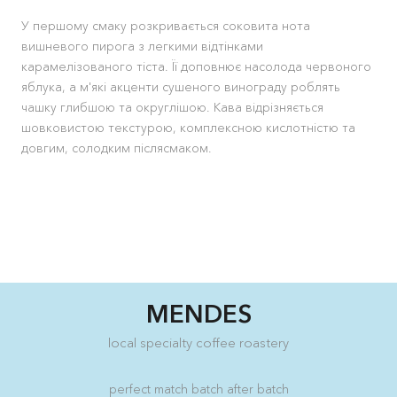
У першому смаку розкривається соковита нота
вишневого пирога з легкими відтінками
карамелізованого тіста. Її доповнює насолода червоного
яблука, а м'які акценти сушеного винограду роблять
чашку глибшою та округлішою. Кава відрізняється
шовковистою текстурою, комплексною кислотністю та
довгим, солодким післясмаком.
MENDES
local specialty coffee roastery
perfect match batch after batch