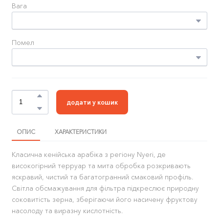
Вага
Помел
додати у кошик
ОПИС
ХАРАКТЕРИСТИКИ
Класична кенійська арабіка з регіону Nyeri, де
високогірний терруар та мита обробка розкривають
яскравий, чистий та багатогранний смаковий профіль.
Світла обсмажування для фільтра підкреслює природну
соковитість зерна, зберігаючи його насичену фруктову
насолоду та виразну кислотність.