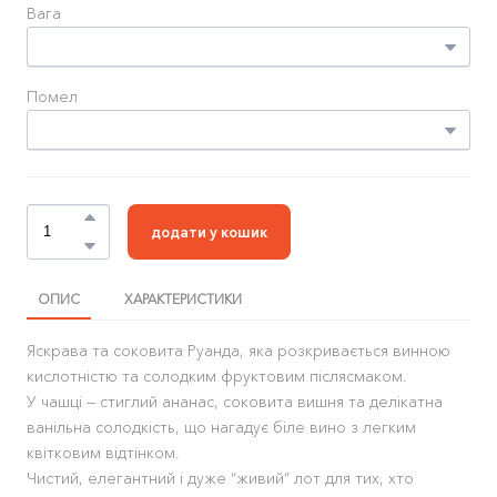
Вага
Помел
додати у кошик
ОПИС
ХАРАКТЕРИСТИКИ
Яскрава та соковита Руанда, яка розкривається винною
кислотністю та солодким фруктовим післясмаком.
У чашці — стиглий ананас, соковита вишня та делікатна
ванільна солодкість, що нагадує біле вино з легким
квітковим відтінком.
Чистий, елегантний і дуже “живий” лот для тих, хто