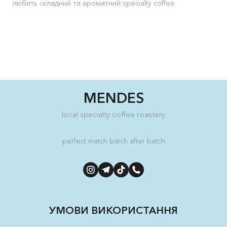
любить складний та ароматний specialty coffee.
MENDES
local specialty coffee roastery
perfect match batch after batch
УМОВИ ВИКОРИСТАННЯ