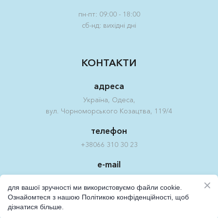
пн-пт: 09:00 - 18:00
сб-нд: вихідні дні
КОНТАКТИ
адреса
Україна, Одеса,
вул. Чорноморського Козацтва, 119/4
телефон
+38066 310 30 23
e-mail
eeffoc.sednem%40olleh
для вашої зручності ми використовуємо файли cookie.
Ознайомтеся з нашою Політикою конфіденційності, щоб
Created by MENDES
дізнатися більше.